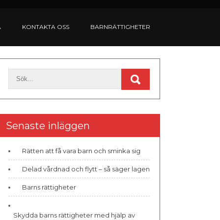
A
KONTAKTA OSS
BARNRÄTTIGHETER
Senaste inläggen
Rätten att få vara barn och sminka sig
Delad vårdnad och flytt – så säger lagen
Barns rättigheter
Skydda barns rättigheter med hjälp av