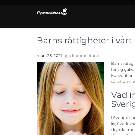
Barns rättigheter i vå
mars 23, 2021
Inga kommentarer
Barns rättig
för sig själ
konvention o
så att barnko
Vad i
Sveri
I Sverige ha
liv, överlev
skyddas mot 