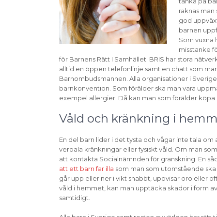
tänka på ba
räknas man s
god uppväxt 
barnen uppf
Som vuxna ha
misstanke fö
för Barnens Rätt I Samhället. BRIS har stora nätver
alltid en öppen telefonlinje samt en chatt som man k
Barnombudsmannen. Alla organisationer i Sverige som
barnkonvention. Som förälder ska man vara uppmär
exempel allergier. Då kan man som förälder köpa
Våld och kränkning i hemm
En del barn lider i det tysta och vågar inte tala o
verbala kränkningar eller fysiskt våld. Om man som
att kontakta Socialnämnden för granskning. En såd
att ett barn far illa
som man som utomstående ska v
går upp eller ner i vikt snabbt, uppvisar oro eller o
våld i hemmet, kan man upptäcka skador i form av
samtidigt.