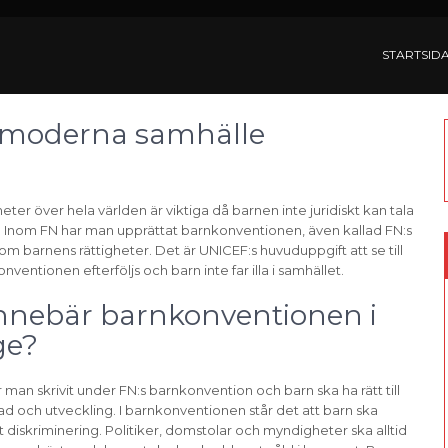
STARTSID
rt moderna samhälle
heter över hela världen är viktiga då barnen inte juridiskt kan tala
va. Inom FN har man upprättat barnkonventionen, även kallad FN:s
m barnens rättigheter. Det är UNICEF:s huvuduppgift att se till
nventionen efterföljs och barn inte far illa i samhället.
nnebär barnkonventionen i
ge?
r man skrivit under FN:s barnkonvention och barn ska ha rätt till
nad och utveckling. I barnkonventionen står det att barn ska
diskriminering. Politiker, domstolar och myndigheter ska alltid