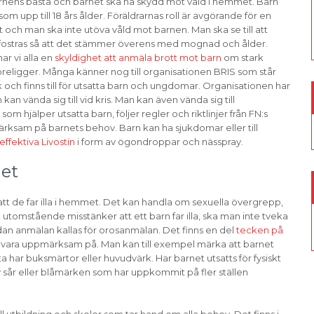
rnens bästa och barnet ska ha skydd mot våld i hemmet. Barn
om upp till 18 års ålder. Föräldrarnas roll är avgörande för en
och man ska inte utöva våld mot barnen. Man ska se till att
ostras så att det stämmer överens med mognad och ålder.
r vi alla en
skyldighet att anmäla brott mot barn
om stark
religger. Många känner nog till organisationen BRIS som står
k och finns till för utsatta barn och ungdomar. Organisationen har
an vända sig till vid kris. Man kan även vända sig till
 hjälper utsatta barn, följer regler och riktlinjer från FN:s
ksam på barnets behov. Barn kan ha sjukdomar eller till
effektiva Livostin
i form av ögondroppar och nässpray.
et
m att de far illa i hemmet. Det kan handla om sexuella övergrepp,
 utomstående misstänker att ett barn far illa, ska man inte tveka
an anmälan kallas för orosanmälan. Det finns en del
tecken på
ara uppmärksam på. Man kan till exempel märka att barnet
fta har buksmärtor eller huvudvärk. Har barnet utsatts för fysiskt
 sår eller blåmärken som har uppkommit på fler ställen