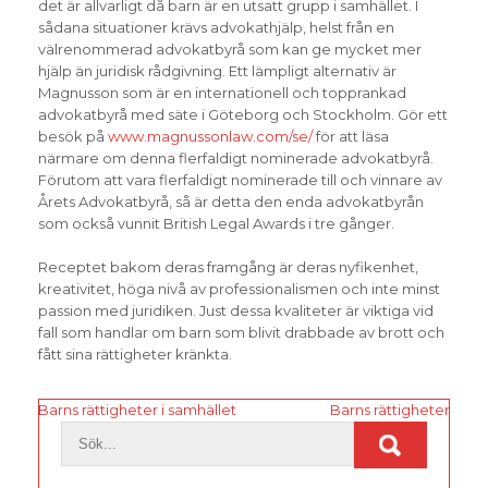
det är allvarligt då barn är en utsatt grupp i samhället. I
sådana situationer krävs advokathjälp, helst från en
välrenommerad advokatbyrå som kan ge mycket mer
hjälp än juridisk rådgivning. Ett lämpligt alternativ är
Magnusson som är en internationell och topprankad
advokatbyrå med säte i Göteborg och Stockholm. Gör ett
besök på
www.magnussonlaw.com/se/
för att läsa
närmare om denna flerfaldigt nominerade advokatbyrå.
Förutom att vara flerfaldigt nominerade till och vinnare av
Årets Advokatbyrå, så är detta den enda advokatbyrån
som också vunnit British Legal Awards i tre gånger.
Receptet bakom deras framgång är deras nyfikenhet,
kreativitet, höga nivå av professionalismen och inte minst
passion med juridiken. Just dessa kvaliteter är viktiga vid
fall som handlar om barn som blivit drabbade av brott och
fått sina rättigheter kränkta.
Inläggsnavigering
Barns rättigheter i samhället
Barns rättigheter